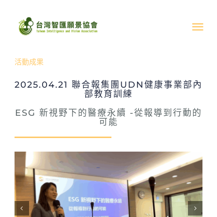
Skip
to
Tog
content
Nav
活動成果
關於我們
2025.04.21 聯合報集團UDN健康事業部內
部教育訓練
最新消息
ESG 新視野下的醫療永續 -從報導到行動的
可能
活動成果
文章分享
支持協會