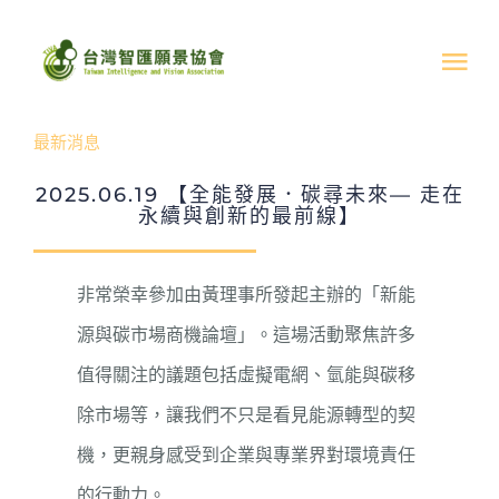
Skip
to
Tog
content
Nav
最新消息
關於我們
2025.06.19 【全能發展．碳尋未來— 走在
永續與創新的最前線】
最新消息
活動成果
非常榮幸參加由黃理事所發起主辦的「新能
源與碳市場商機論壇」。這場活動聚焦許多
文章分享
值得關注的議題包括虛擬電網、氫能與碳移
除市場等，讓我們不只是看見能源轉型的契
支持協會
機，更親身感受到企業與專業界對環境責任
的行動力。