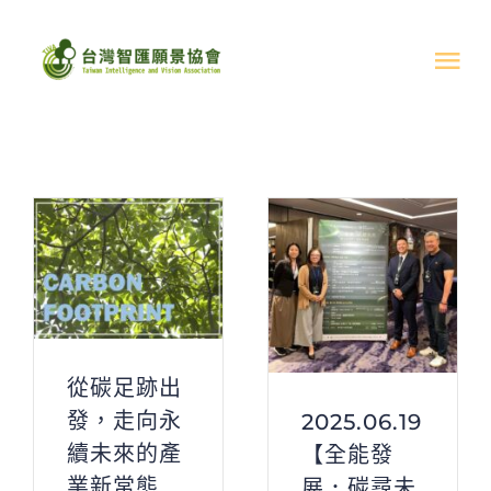
Skip
to
Tog
content
Nav
關於我們
最新消息
最新消息
活動成果
文章分享
從碳足跡出
發，走向永
2025.06.19
支持協會
續未來的產
【全能發
業新常態
展．碳尋未