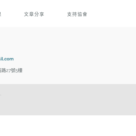
果
文章分享
支持協會
il.com
路27號5樓
.