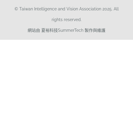
© Taiwan Intelligence and Vision Association 2025. All
rights reserved.
網站由 夏裕科技SummerTech 製作與維護