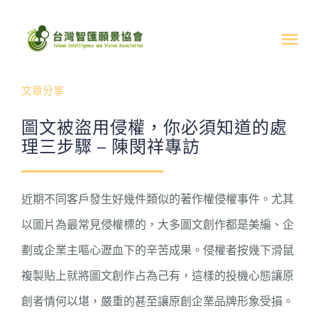
Skip
to
Tog
content
Nav
文章分享
關於我們
圖文被盜用侵權，你必須知道的處
最新消息
理三步驟 – 陳閔祥專訪
活動成果
近期不同客戶發生好幾件類似的著作權侵權事件。尤其
以圖片為最常見侵權標的，大多圖文創作都是美編、企
文章分享
劃或企業主嘔心瀝血下的辛苦成果。侵權者按幾下滑鼠
複製貼上就將圖文創作占為己有，這樣的投機心態讓原
支持協會
創者情何以堪，嚴重的甚至讓原創企業品牌形象受損。