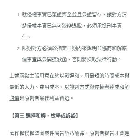
就侵權事實已蒐證齊全並且公證留存，讓對方清
楚
侵權事實已無可狡辯逃脫，必須承擔刑事責
任
。
限期對方必須於指定日期內來說明並協商和解賠
償事宜與公開道歉函，否則將採取法律行動。
上述兩點
主張用意在於以戰逼和
，用最短的時間成本與
最低的人力、費用成本，
以談判方式與侵權者達成和解
賠償
是原創者最佳利益首選。
【第三 選擇和解、檢舉或訴訟】
著作權侵權盜圖案件屬告訴乃論罪，原創者提告才會進