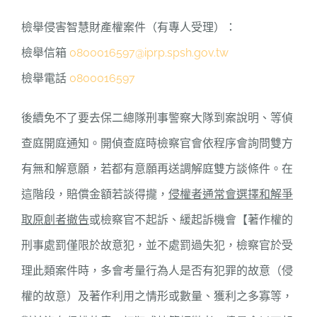
檢舉侵害智慧財產權案件（有專人受理）：
檢舉信箱
0800016597@iprp.spsh.gov.tw
檢舉電話
0800016597
後續免不了要去保二總隊刑事警察大隊到案說明、等偵
查庭開庭通知。開偵查庭時檢察官會依程序會詢問雙方
有無和解意願，若都有意願再送調解庭雙方談條件。在
這階段，賠償金額若談得攏，
侵權者通常會選擇和解爭
取原創者撤告
或檢察官不起訴、緩起訴機會【著作權的
刑事處罰僅限於故意犯，並不處罰過失犯，檢察官於受
理此類案件時，多會考量行為人是否有犯罪的故意（侵
權的故意）及著作利用之情形或數量、獲利之多寡等，