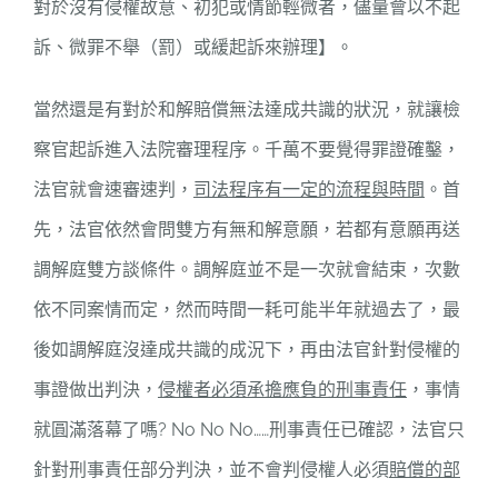
對於沒有侵權故意、初犯或情節輕微者，儘量會以不起
訴、微罪不舉（罰）或緩起訴來辦理】。
當然還是有對於和解賠償無法達成共識的狀況，就讓檢
察官起訴進入法院審理程序。千萬不要覺得罪證確鑿，
法官就會速審速判，
司法程序有一定的流程與時間
。首
先，法官依然會問雙方有無和解意願，若都有意願再送
調解庭雙方談條件。調解庭並不是一次就會結束，次數
依不同案情而定，然而時間一耗可能半年就過去了，最
後如調解庭沒達成共識的成況下，再由法官針對侵權的
事證做出判決，
侵權者必須承擔應負的刑事責任
，事情
就圓滿落幕了嗎? No No No……刑事責任已確認，法官只
針對刑事責任部分判決，並不會判侵權人必須
賠償的部